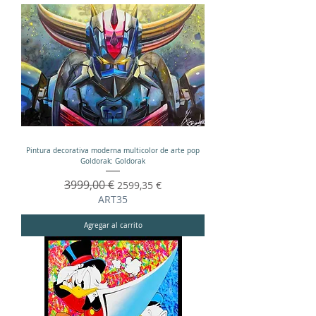
Pintura decorativa moderna multicolor de arte pop
Goldorak: Goldorak
Precio
3999,00 €
Precio de oferta
2599,35 €
ART35
Agregar al carrito