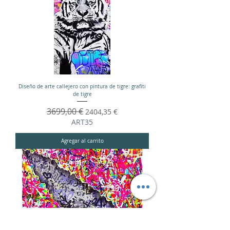
Diseño de arte callejero con pintura de tigre: grafiti
de tigre
Precio
3699,00 €
Precio de oferta
2404,35 €
ART35
Agregar al carrito