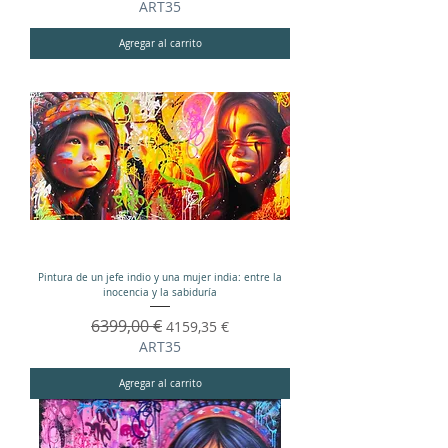
ART35
Agregar al carrito
Pintura de un jefe indio y una mujer india: entre la
inocencia y la sabiduría
Precio
6399,00 €
Precio de oferta
4159,35 €
ART35
Agregar al carrito