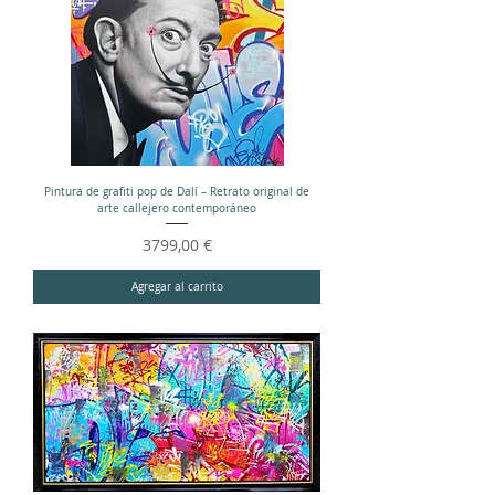
Pintura de grafiti pop de Dalí – Retrato original de
arte callejero contemporáneo
Precio
3799,00 €
Agregar al carrito