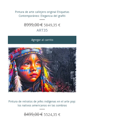
Pintura de arte callejero original Etiquetas
Contemporáneo: Elegancia del grafiti
Precio
8999,00 €
Precio de oferta
5849,35 €
ART35
Agregar al carrito
Pintura de retratos de jefes indígenas en el arte pop:
los nativos americanos en las sombras
Precio
8499,00 €
Precio de oferta
5524,35 €