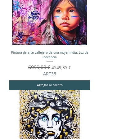
Pintura de arte callejero de una mujer india: Luz de
inocencia
Precio
6999,00 €
Precio de oferta
4549,35 €
ART35
Agregar al carrito