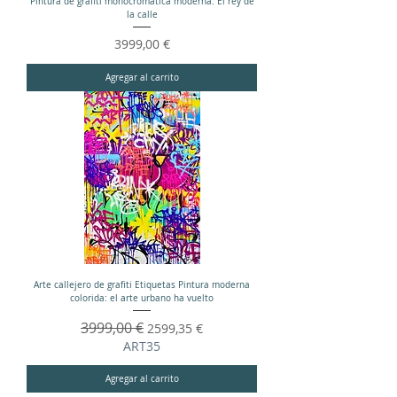
Pintura de grafiti monocromática moderna: El rey de
la calle
Precio
3999,00 €
Agregar al carrito
Arte callejero de grafiti Etiquetas Pintura moderna
colorida: el arte urbano ha vuelto
Precio
3999,00 €
Precio de oferta
2599,35 €
ART35
Agregar al carrito