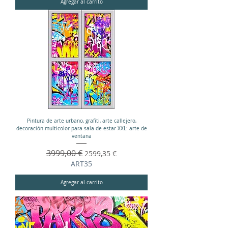
Agregar al carrito
Pintura de arte urbano, grafiti, arte callejero,
decoración multicolor para sala de estar XXL: arte de
ventana
Precio
3999,00 €
Precio de oferta
2599,35 €
ART35
Agregar al carrito