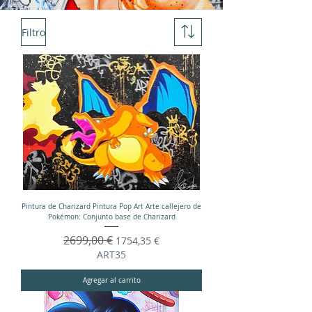
Filtro
Pintura de Charizard Pintura Pop Art Arte callejero de
Pokémon: Conjunto base de Charizard
Precio
2699,00 €
Precio de oferta
1754,35 €
ART35
Agregar al carrito