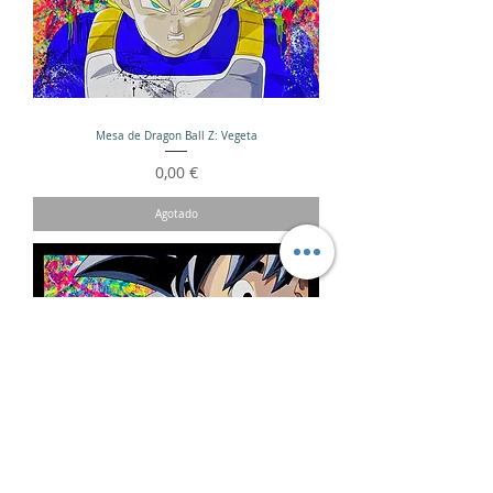
Mesa de Dragon Ball Z: Vegeta
Precio
0,00 €
Agotado
Pintura de arte callejero de Goku, Manga Dragon Ball
Z: Goku