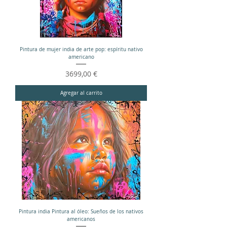
Pintura de mujer india de arte pop: espíritu nativo
americano
Precio
3699,00 €
Agregar al carrito
Pintura india Pintura al óleo: Sueños de los nativos
americanos