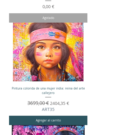
Precio
0,00 €
Agotado
Pintura colorida de una mujer india: reina del arte
callejero
Precio
3699,00 €
Precio de oferta
2404,35 €
ART35
Agregar al carrito