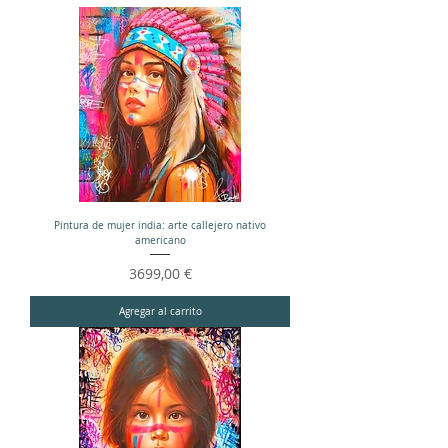
Pintura de mujer india: arte callejero nativo
americano
Precio
3699,00 €
Agregar al carrito