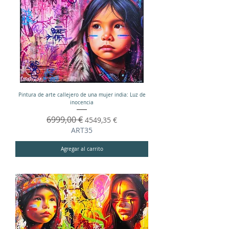
Pintura de arte callejero de una mujer india: Luz de
inocencia
Precio
6999,00 €
Precio de oferta
4549,35 €
ART35
Agregar al carrito