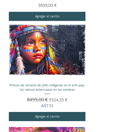
Precio
3699,00 €
Agregar al carrito
Pintura de retratos de jefes indígenas en el arte pop:
los nativos americanos en las sombras
Precio
8499,00 €
Precio de oferta
5524,35 €
ART35
Agregar al carrito