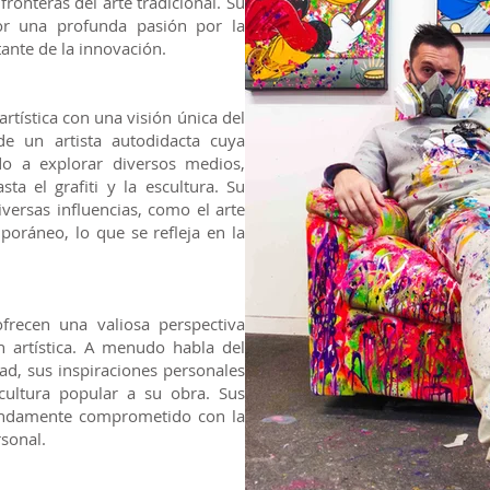
fronteras del arte tradicional. Su
por una profunda pasión por la
ante de la innovación.
rtística con una visión única del
 de un artista autodidacta cuya
do a explorar diversos medios,
sta el grafiti y la escultura. Su
iversas influencias, como el arte
mporáneo, lo que se refleja en la
frecen una valiosa perspectiva
n artística. A menudo habla del
dad, sus inspiraciones personales
ultura popular a su obra. Sus
ofundamente comprometido con la
sonal.