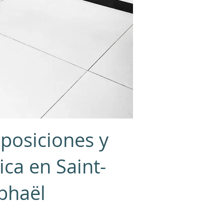
xposiciones y
sica en Saint-
phaël