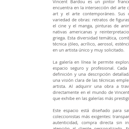
Vincent Bardou es un pintor francé
encuentra en la intersección del arte ca
art y el arte contemporáneo. Sus 
variedad de obras: retratos de figura
el cine y el manga, pinturas de ani
nativas americanas y reinterpretac
griega. Esta diversidad temática, co
técnica (óleo, acrílico, aerosol, esténci
en un artista único y muy solicitado.
La galería en línea le permite explo
espacio seguro y profesional. Cada
definición y una descripción detallad
una visión clara de las técnicas emple
artista. Al adquirir una obra a tra
directamente en el mundo de Vincen
que exhibe en las galerías más presti
Este espacio está diseñado para sat
coleccionistas más exigentes: transpar
autenticidad, compra directa sin i
atención al cliente personalizado.