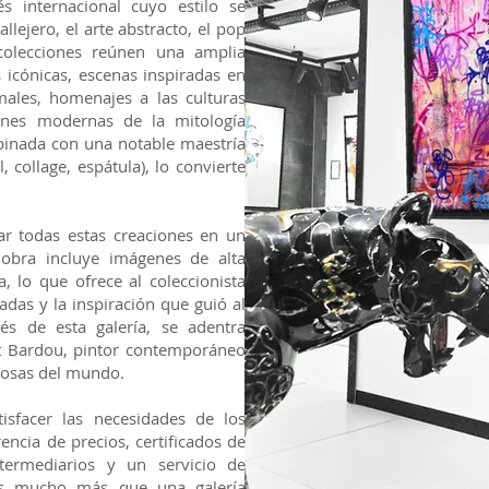
s internacional cuyo estilo se
llejero, el arte abstracto, el pop
colecciones reúnen una amplia
s icónicas, escenas inspiradas en
males, homenajes a las culturas
iones modernas de la mitología
mbinada con una notable maestría
l, collage, espátula), lo convierte
rar todas estas creaciones en un
 obra incluye imágenes de alta
a, lo que ofrece al coleccionista
adas y la inspiración que guió al
vés de esta galería, se adentra
t Bardou, pintor contemporáneo
giosas del mundo.
isfacer las necesidades de los
encia de precios, certificados de
ntermediarios y un servicio de
 Es mucho más que una galería