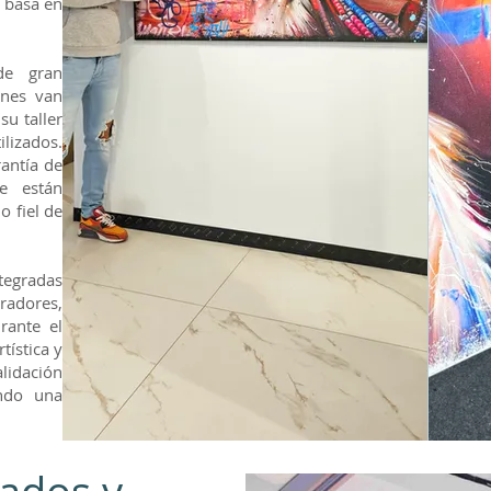
e basa en
de gran
ones van
su taller
ilizados.
rantía de
ue están
o fiel de
ntegradas
radores,
rante el
tística y
lidación
endo una