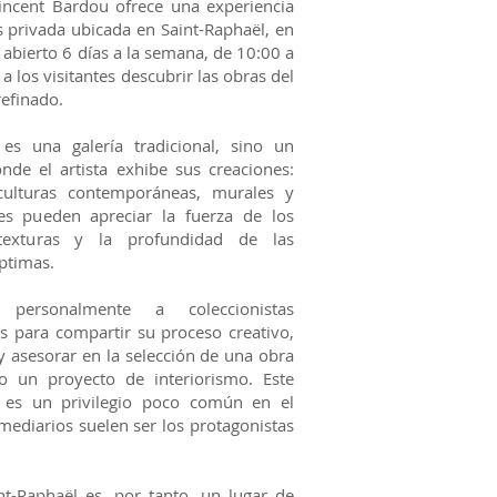
Vincent Bardou ofrece una experiencia
s privada ubicada en Saint-Raphaël, en
, abierto 6 días a la semana, de 10:00 a
 a los visitantes descubrir las obras del
refinado.
es una galería tradicional, sino un
nde el artista exhibe sus creaciones:
culturas contemporáneas, murales y
ntes pueden apreciar la fuerza de los
texturas y la profundidad de las
ptimas.
personalmente a coleccionistas
as para compartir su proceso creativo,
y asesorar en la selección de una obra
o un proyecto de interiorismo. Este
ta es un privilegio poco común en el
mediarios suelen ser los protagonistas
nt-Raphaël es, por tanto, un lugar de