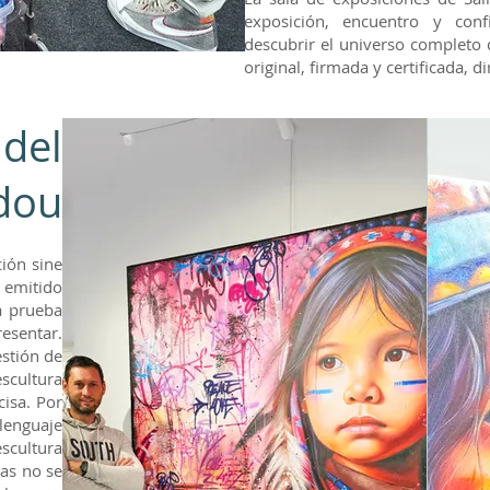
exposición, encuentro y conf
descubrir el universo completo 
original, firmada y certificada, d
 del
rdou
ión sine
, emitido
a prueba
resentar.
estión de
escultura
cisa. Por
lenguaje
scultura
ras no se