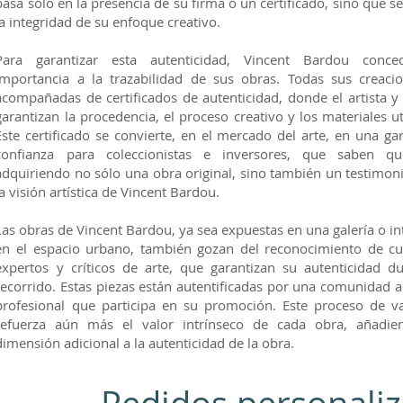
basa sólo en la presencia de su firma o un certificado, sino que s
la integridad de su enfoque creativo.
Para garantizar esta autenticidad, Vincent Bardou conce
importancia a la trazabilidad de sus obras. Todas sus creaci
acompañadas de certificados de autenticidad, donde el artista y 
garantizan la procedencia, el proceso creativo y los materiales ut
Este certificado se convierte, en el mercado del arte, en una ga
confianza para coleccionistas e inversores, que saben q
adquiriendo no sólo una obra original, sino también un testimoni
la visión artística de Vincent Bardou.
Las obras de Vincent Bardou, ya sea expuestas en una galería o i
en el espacio urbano, también gozan del reconocimiento de cu
expertos y críticos de arte, que garantizan su autenticidad du
recorrido. Estas piezas están autentificadas por una comunidad ar
profesional que participa en su promoción. Este proceso de va
refuerza aún más el valor intrínseco de cada obra, añadi
dimensión adicional a la autenticidad de la obra.