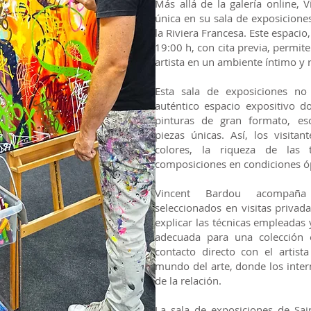
Más allá de la galería online, 
única en su sala de exposicione
la Riviera Francesa. Este espacio
19:00 h, con cita previa, permite
artista en un ambiente íntimo y 
Esta sala de exposiciones no 
auténtico espacio expositivo do
pinturas de gran formato, es
piezas únicas. Así, los visita
colores, la riqueza de las 
composiciones en condiciones ó
Vincent Bardou acompaña 
seleccionados en visitas privad
explicar las técnicas empleadas 
adecuada para una colección 
contacto directo con el artis
mundo del arte, donde los inter
de la relación.
La sala de exposiciones de Sai