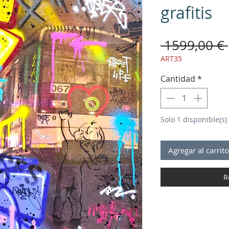
grafitis
 1599,00 € 
ART35
Cantidad
*
Solo 1 disponible(s)
Agregar al carrito
R