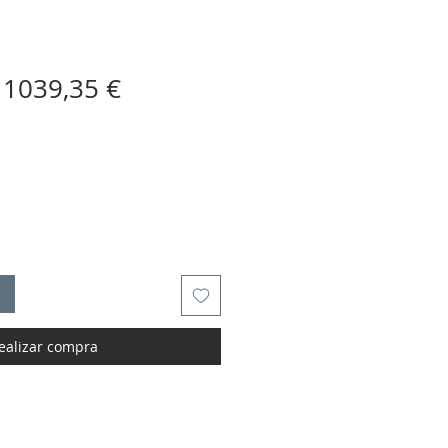
Precio
Precio
1039,35 €
de
oferta
ealizar compra