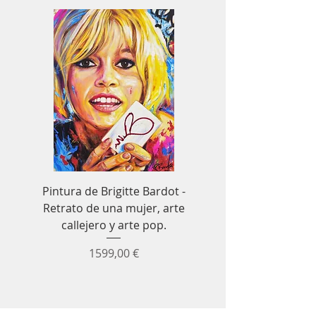
Pintura de Brigitte Bardot -
Cuadro decorativo de
Retrato de una mujer, arte
Senna para Fórmula 1
callejero y arte pop.
coches de carrer
Precio
1599,00 €