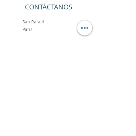
CONTÁCTANOS
San Rafael
París
+33 6.99.89.88.64
contact@vincentbardoushop.com
Prénom
Nom de famille