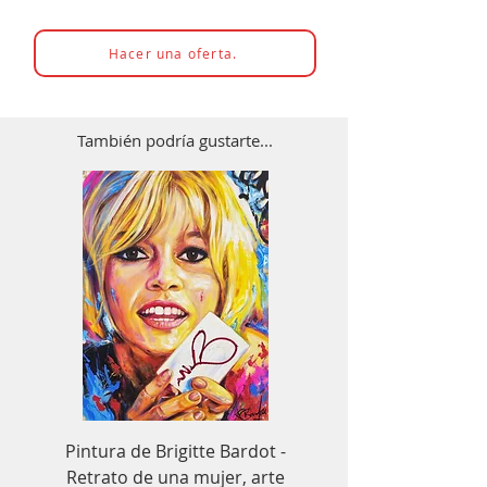
Hacer una oferta.
También podría gustarte...
Pintura de Brigitte Bardot -
Cuadro decorativo de
Retrato de una mujer, arte
Senna para Fórmula 1