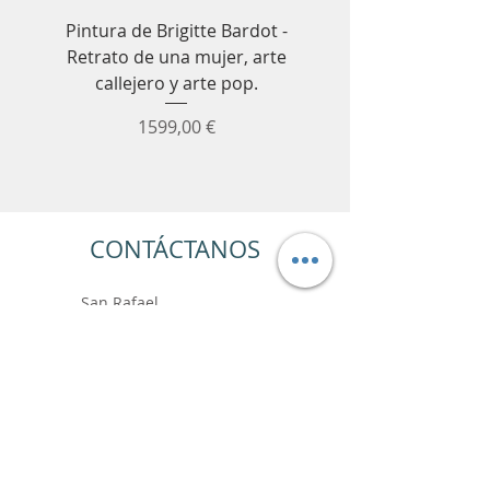
Pintura de Brigitte Bardot -
Cuadro decorativo de
Retrato de una mujer, arte
Senna para Fórmula 1
callejero y arte pop.
coches de carrer
Precio
1599,00 €
CONTÁCTANOS
San Rafael
París
+33 6.99.89.88.64
contact@vincentbardoushop.com