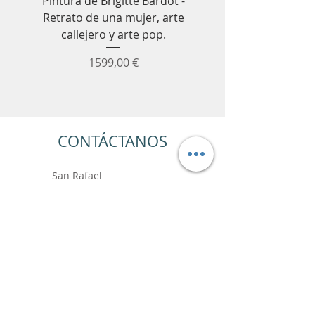
Pintura de Brigitte Bardot -
Cuadro decorativo de
Retrato de una mujer, arte
Senna para Fórmula 1
callejero y arte pop.
coches de carrer
Precio
1599,00 €
CONTÁCTANOS
San Rafael
París
+33 6.99.89.88.64
contact@vincentbardoushop.com