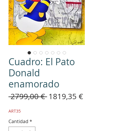
Cuadro: El Pato
Donald
enamorado
Precio
Precio
 2799,00 € 
1819,35 €
de
ART35
oferta
Cantidad
*