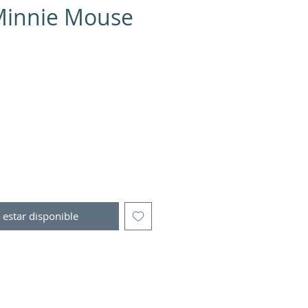
Minnie Mouse
io
l estar disponible