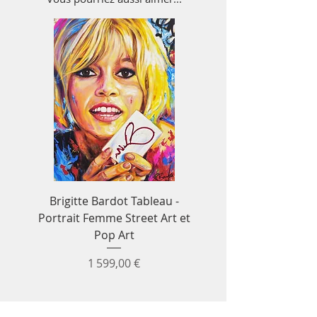
Brigitte Bardot Tableau -
Tableau Ayrton S
Portrait Femme Street Art et
Formule 1 - Décora
Pop Art
murale F1 & voitur
Prix
1 599,00 €