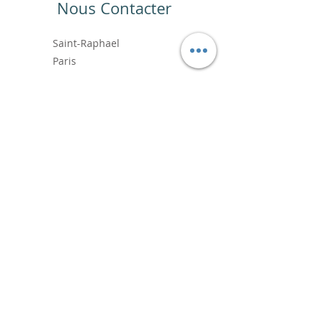
Nous Contacter
Saint-Raphael
Paris
+33 6.99.89.88.64
contact@vincentbardoushop.com
Prénom
Nom de famille
E-mail