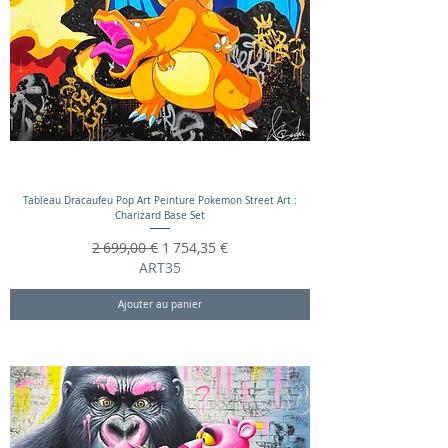
Tableau Dracaufeu Pop Art Peinture Pokemon Street Art :
Charizard Base Set
Prix original
Prix promotionnel
2 699,00 €
1 754,35 €
ART35
Ajouter au panier