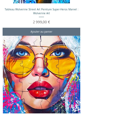
Tableau Wolverine Street Art Peinture Super-Heros Marvel :
Wolverine Art
Prix
2 999,00 €
Ajouter au panier