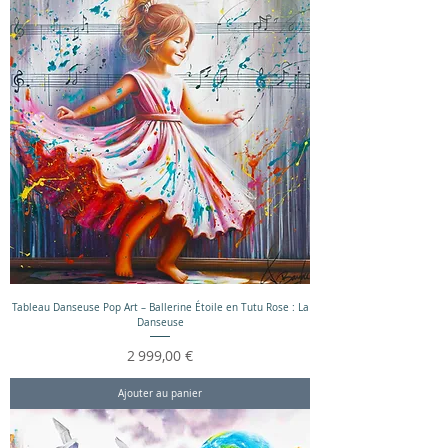
Tableau Danseuse Pop Art – Ballerine Étoile en Tutu Rose : La
Danseuse
Prix
2 999,00 €
Ajouter au panier