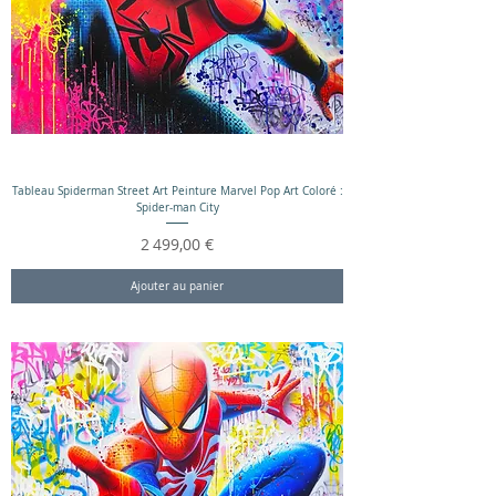
Tableau Spiderman Street Art Peinture Marvel Pop Art Coloré :
Spider-man City
Prix
2 499,00 €
Ajouter au panier