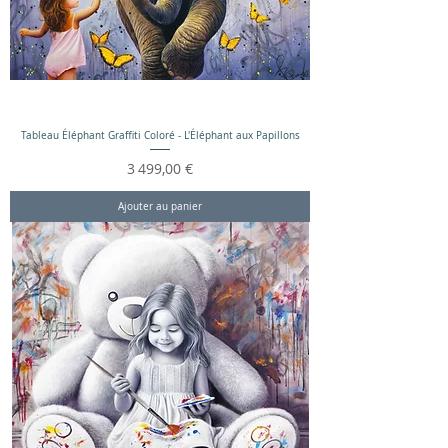
Tableau Éléphant Graffiti Coloré - L'Éléphant aux Papillons
Prix
3 499,00 €
Ajouter au panier