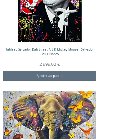
Tableau Salvador Dali Street Art & Mickey Mouse - Salvador
Dali Disobey
Prix
2 999,00 €
Ajouter au panier