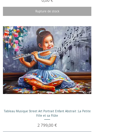
0,00 €
Rupture de stock
Tableau Musique Street Art Portrait Enfant Abstrait :La Petite
Fille et sa Flûte
Prix
2 799,00 €