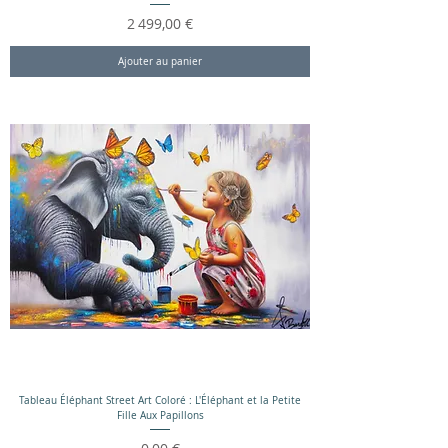
Prix
2 499,00 €
Ajouter au panier
Tableau Éléphant Street Art Coloré : L'Éléphant et la Petite
Fille Aux Papillons
Prix