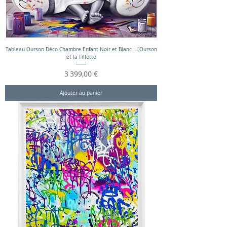
Tableau Ourson Déco Chambre Enfant Noir et Blanc : L'Ourson
et la Fillette
Prix
3 399,00 €
Ajouter au panier