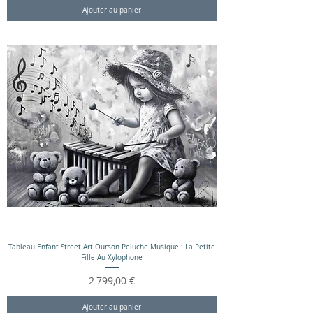
Ajouter au panier
Tableau Enfant Street Art Ourson Peluche Musique : La Petite
Fille Au Xylophone
Prix
2 799,00 €
Ajouter au panier