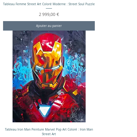
Tableau Femme Street Art Coloré Moderne : Street Soul Puzzle
Prix
2 999,00 €
Ajouter au panier
Tableau Iron Man Peinture Marvel Pop Art Coloré : Iron Man
Street Art