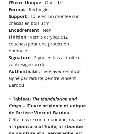
Œuvre Unique
: Oui – 1/1
Format
: Rectangle
Support
: Toile en Lin montée sur
châssis en bois 3cm
Encadrement
: Non
Finition
: Vernis acrylique (2
couches) pour une protection
optimale
Signature
: Signé en bas à droite et
contresigné au dos
Authenticité
: Livré avec certificat
signé par l'artiste peintre Vincent
Bardou
⚡️
Tableau
The Mandalorian and
Grogu
– Œuvre originale et unique
de l’artiste Vincent Bardou
Cette œuvre contemporaine, réalisée
à la
peinture à l’huile
, à la
bombe
de peinture
et à l’
aérographe
, est