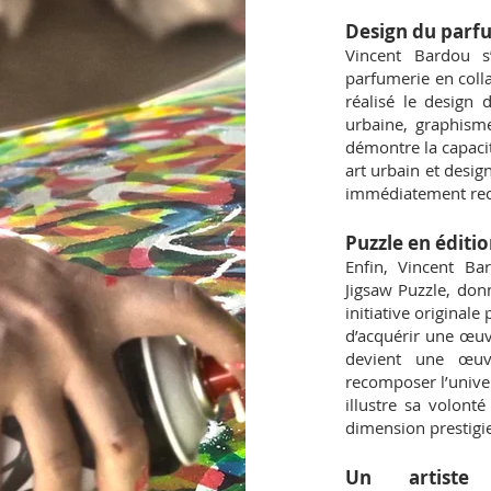
Design du parfu
Vincent Bardou s
parfumerie en colla
réalisé le design 
urbaine, graphisme
démontre la capacité
art urbain et design
immédiatement reco
Puzzle en éditio
Enfin, Vincent Ba
Jigsaw Puzzle, donn
initiative original
d’acquérir une œuv
devient une œuvre
recomposer l’univer
illustre sa volont
dimension prestigieu
Un artiste 