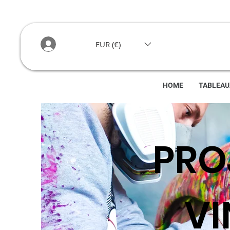
EUR (€)
HOME
TABLEAU
PROJ
V