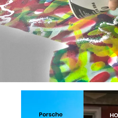
Porsche
H