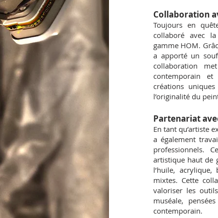
Collaboration 
Toujours en quêt
collaboré avec l
gamme HOM. Grâce à
a apporté un souff
collaboration me
contemporain et 
créations uniques
l’originalité du pein
Partenariat ave
En tant qu’artiste 
a également travai
professionnels. C
artistique haut de 
l’huile, acrylique
mixtes. Cette col
valoriser les out
muséale, pensées 
contemporain.