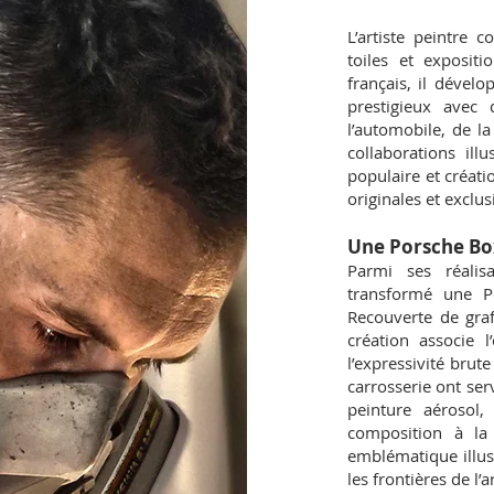
L’artiste peintre
toiles et expositi
français, il dévelo
prestigieux avec
l’automobile, de l
collaborations ill
populaire et créat
originales et exclus
Une Porsche Bo
Parmi ses réalis
transformé une P
Recouverte de graff
création associe 
l’expressivité brut
carrosserie ont serv
peinture aérosol,
composition à la
emblématique illus
les frontières de l’