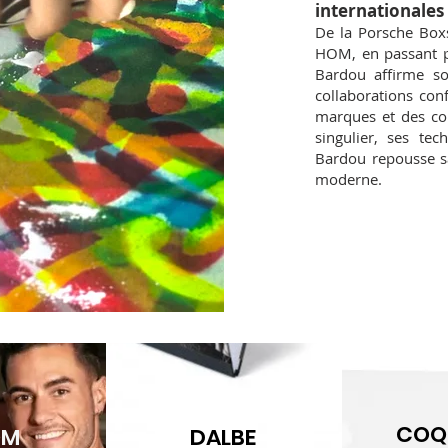
internationales
De la Porsche Boxst
HOM, en passant pa
Bardou affirme son
collaborations con
marques et des col
singulier, ses te
Bardou repousse san
moderne.
COQ 
OM
DALBE