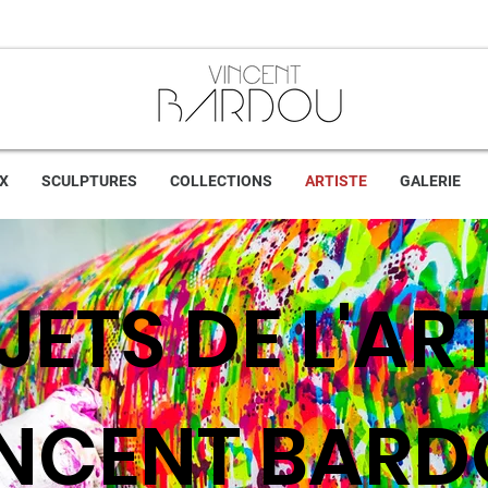
X
SCULPTURES
COLLECTIONS
ARTISTE
GALERIE
ETS DE L'AR
INCENT BAR