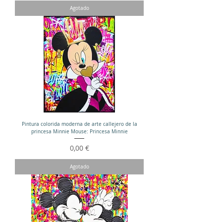
Agotado
Pintura colorida moderna de arte callejero de la
princesa Minnie Mouse: Princesa Minnie
Precio
0,00 €
Agotado