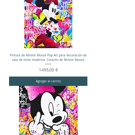
Pintura de Minnie Mouse Pop Art para decoración de
sala de estar moderna: Corazón de Minnie Mouse
Precio
1499,00 €
Agregar al carrito