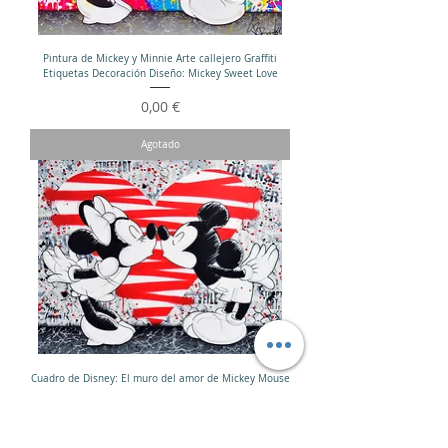
Pintura de Mickey y Minnie Arte callejero Graffiti
Etiquetas Decoración Diseño: Mickey Sweet Love
Precio
0,00 €
Agotado
Cuadro de Disney: El muro del amor de Mickey Mouse
Precio
2499,00 €