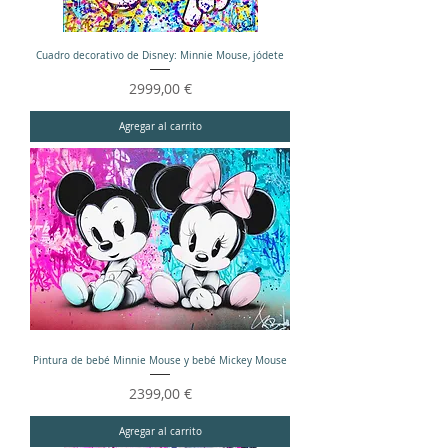
Cuadro decorativo de Disney: Minnie Mouse, jódete
Precio
2999,00 €
Agregar al carrito
Pintura de bebé Minnie Mouse y bebé Mickey Mouse
Precio
2399,00 €
Agregar al carrito