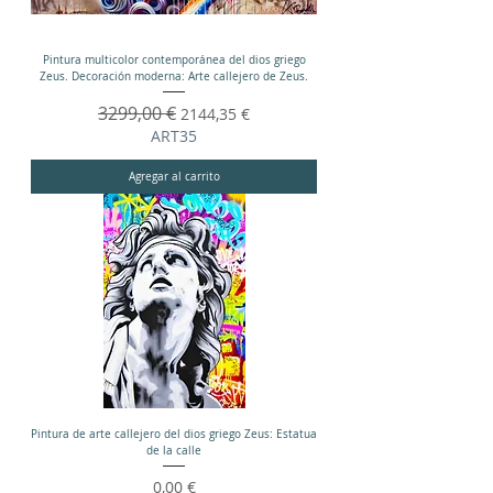
Pintura multicolor contemporánea del dios griego
Zeus. Decoración moderna: Arte callejero de Zeus.
Precio
3299,00 €
Precio de oferta
2144,35 €
ART35
Agregar al carrito
Pintura de arte callejero del dios griego Zeus: Estatua
de la calle
Precio
0,00 €