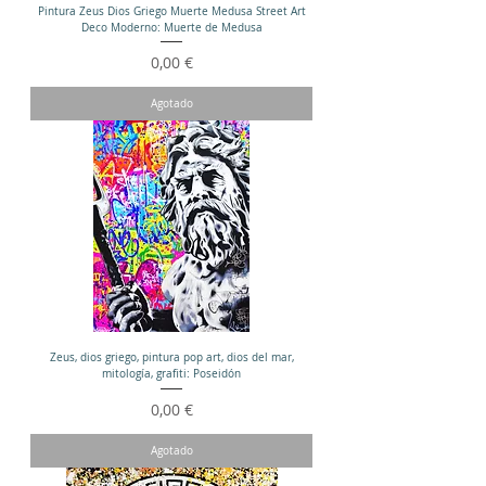
Pintura Zeus Dios Griego Muerte Medusa Street Art
Deco Moderno: Muerte de Medusa
Precio
0,00 €
Agotado
Zeus, dios griego, pintura pop art, dios del mar,
mitología, grafiti: Poseidón
Precio
0,00 €
Agotado