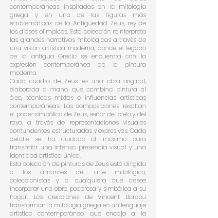
contemporáneas inspiradas en la mitología
griega y en una de las figuras más
emblemáticas de la Antigüedad: Zeus, rey de
los dioses olímpicos. Esta colección reinterpreta
las grandes narrativas mitológicas a través de
una visión artística moderna, donde el legado
de la antigua Grecia se encuentra con la
expresión contemporánea de la pintura
moderna.
Cada cuadro de Zeus es una obra original,
elaborada a mano, que combina pintura al
óleo, técnicas mixtas e influencias artísticas
contemporáneas. Las composiciones resaltan
el poder simbólico de Zeus, señor del cielo y del
rayo, a través de representaciones visuales
contundentes, estructuradas y expresivas. Cada
detalle se ha cuidado al máximo para
transmitir una intensa presencia visual y una
identidad artística única.
Esta colección de pinturas de Zeus está dirigida
a los amantes del arte mitológico,
coleccionistas y a cualquiera que desee
incorporar una obra poderosa y simbólica a su
hogar. Las creaciones de Vincent Bardou
transforman la mitología griega en un lenguaje
artístico contemporáneo, que encaja a la