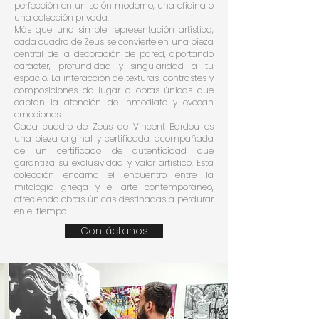
perfección en un salón moderno, una oficina o
una colección privada.
Más que una simple representación artística,
cada cuadro de Zeus se convierte en una pieza
central de la decoración de pared, aportando
carácter, profundidad y singularidad a tu
espacio. La interacción de texturas, contrastes y
composiciones da lugar a obras únicas que
captan la atención de inmediato y evocan
emociones.
Cada cuadro de Zeus de Vincent Bardou es
una pieza original y certificada, acompañada
de un certificado de autenticidad que
garantiza su exclusividad y valor artístico. Esta
colección encarna el encuentro entre la
mitología griega y el arte contemporáneo,
ofreciendo obras únicas destinadas a perdurar
en el tiempo.
Contáctanos