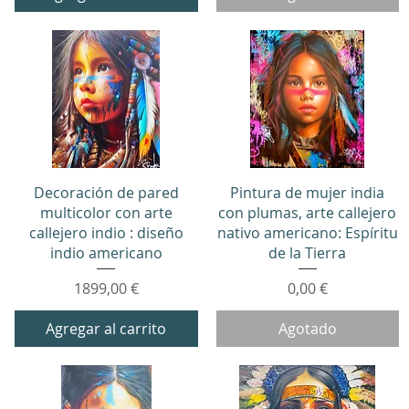
Vista rápida
Vista rápida
Decoración de pared
Pintura de mujer india
multicolor con arte
con plumas, arte callejero
callejero indio : diseño
nativo americano: Espíritu
indio americano
de la Tierra
Precio
Precio
1899,00 €
0,00 €
Agregar al carrito
Agotado