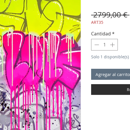
 2799,00 € 
ART35
Cantidad
*
Solo 1 disponible(s)
Agregar al carrito
R