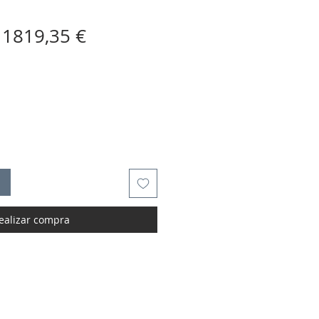
Precio
Precio
1819,35 €
de
oferta
ealizar compra