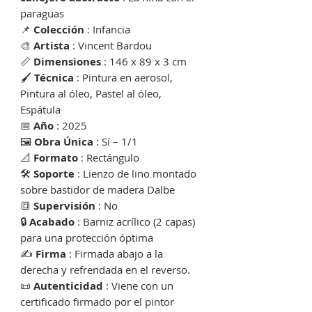
paraguas
📌
Colección
: Infancia
🎨
Artista
: Vincent Bardou
📏
Dimensiones
: 146 x 89 x 3 cm
🖌
Técnica
: Pintura en aerosol,
Pintura al óleo, Pastel al óleo,
Espátula
📅
Año
: 2025
🖼
Obra Única
: Sí – 1/1
📐
Formato
: Rectángulo
🛠
Soporte
: Lienzo de lino montado
sobre bastidor de madera Dalbe
🔳
Supervisión
: No
🔒
Acabado
: Barniz acrílico (2 capas)
para una protección óptima
✍️
Firma
: Firmada abajo a la
derecha y refrendada en el reverso.
📜
Autenticidad
: Viene con un
certificado firmado por el pintor