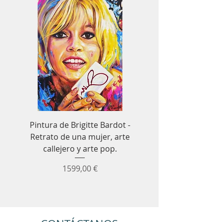
Pintura de Brigitte Bardot -
Cuadro decorativo de
Retrato de una mujer, arte
Senna para Fórmula 1
callejero y arte pop.
coches de carrer
Precio
1599,00 €