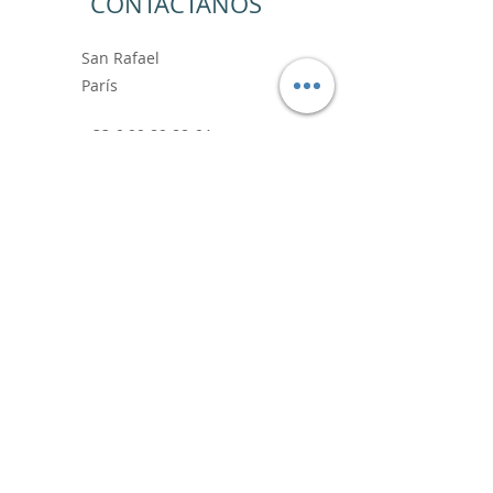
CONTÁCTANOS
San Rafael
París
+33 6.99.89.88.64
contact@vincentbardoushop.com
Prénom
Nom de famille
E-mail