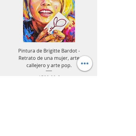
Pintura de Brigitte Bardot -
Cuadro decorativo de
Retrato de una mujer, arte
Senna para Fórmula 1
callejero y arte pop.
coches de carrer
Precio
1599,00 €
CONTÁCTANOS
San Rafael
París