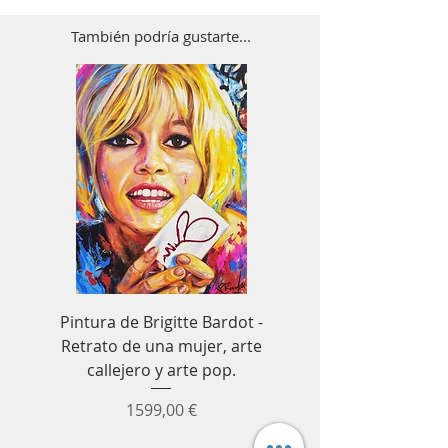
También podría gustarte...
Pintura de Brigitte Bardot -
Cuadro decorativo de
Retrato de una mujer, arte
Senna para Fórmula 1
callejero y arte pop.
coches de carrer
Precio
1599,00 €