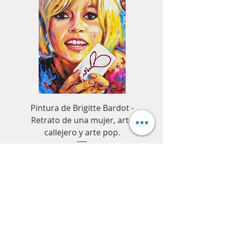
Pintura de Brigitte Bardot -
Cuadro decorativo de
Retrato de una mujer, arte
Senna para Fórmula 1
callejero y arte pop.
coches de carrer
Precio
1599,00 €
CONTÁCTANOS