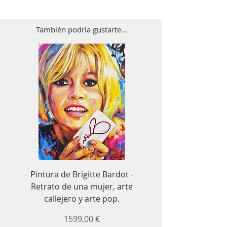
También podría gustarte...
Pintura de Brigitte Bardot -
Cuadro decorativo de
Retrato de una mujer, arte
Senna para Fórmula 1
callejero y arte pop.
coches de carrer
Precio
1599,00 €