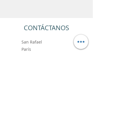
CONTÁCTANOS
San Rafael
París
+33 6.99.89.88.64
contact@vincentbardoushop.com
Prénom