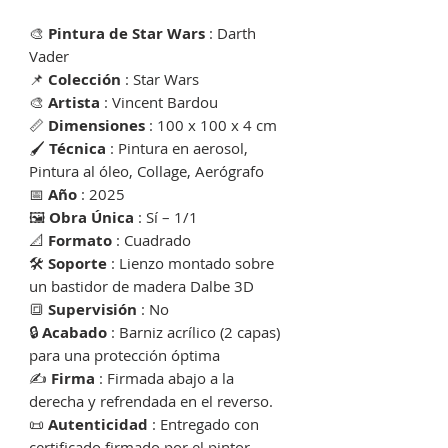
🎨
Pintura de Star Wars
: Darth
Vader
📌
Colección
: Star Wars
🎨
Artista
: Vincent Bardou
📏
Dimensiones
: 100 x 100 x 4 cm
🖌
Técnica
: Pintura en aerosol,
Pintura al óleo, Collage, Aerógrafo
📅
Año
: 2025
🖼
Obra Única
: Sí – 1/1
📐
Formato
: Cuadrado
🛠
Soporte
: Lienzo montado sobre
un bastidor de madera Dalbe 3D
🔳
Supervisión
: No
🔒
Acabado
: Barniz acrílico (2 capas)
para una protección óptima
✍️
Firma
: Firmada abajo a la
derecha y refrendada en el reverso.
📜
Autenticidad
: Entregado con
certificado firmado por el pintor