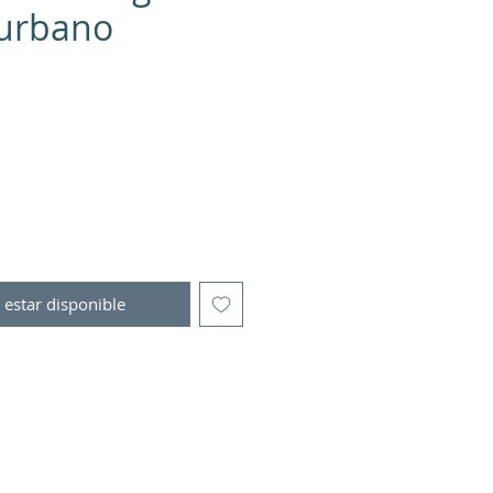
urbano
io
l estar disponible