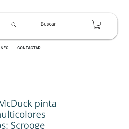
INFO
CONTACTAR
McDuck pinta
multicolores
s: Scrooge