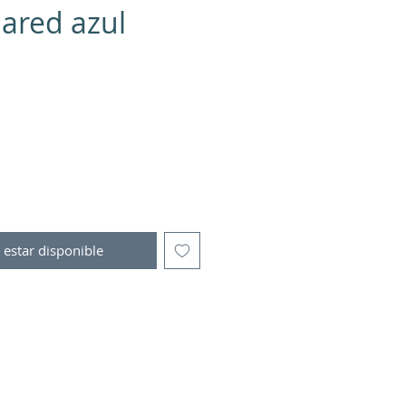
pared azul
io
l estar disponible