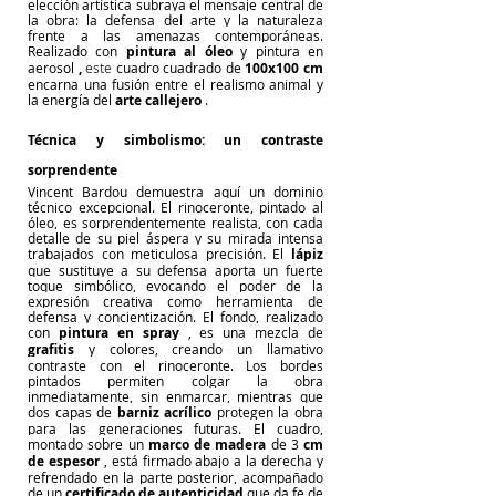
elección artística subraya el mensaje central de 
la obra: la defensa del arte y la naturaleza 
frente a las amenazas contemporáneas. 
Realizado con
pintura al óleo
y pintura en 
aerosol
,
 este 
cuadro cuadrado de
100x100 cm
encarna una fusión entre el realismo animal y 
la energía del
arte callejero
.
Técnica y simbolismo: un contraste 
sorprendente
Vincent Bardou
demuestra aquí un dominio 
técnico excepcional. El rinoceronte, pintado al 
óleo, es sorprendentemente realista, con cada 
detalle de su piel áspera y su mirada intensa 
trabajados con meticulosa precisión. El
lápiz
que sustituye a su defensa aporta un fuerte 
toque simbólico, evocando el poder de la 
expresión creativa como herramienta de 
defensa y concientización. El fondo, realizado 
con
pintura en spray
, es una mezcla de
grafitis
y colores, creando un llamativo 
contraste con el rinoceronte. Los bordes 
pintados permiten colgar la obra 
inmediatamente, sin enmarcar, mientras que 
dos capas de
barniz acrílico
protegen la obra 
para las generaciones futuras. El cuadro, 
montado sobre un
marco de madera
de 3
cm 
de espesor
, está firmado abajo a la derecha y 
refrendado en la parte posterior, acompañado 
de un
certificado de autenticidad
que da fe de 