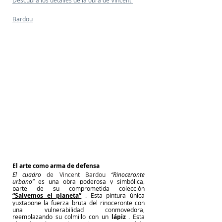
Descubra los detalles de la obra de Vincent 
Bardou
El arte como arma de defensa
El cuadro
de Vincent Bardou 
“Rinoceronte 
urbano”
es una obra poderosa y simbólica, 
parte de su comprometida colección
“Salvemos el planeta”
. Esta pintura única 
yuxtapone la fuerza bruta del rinoceronte con 
una vulnerabilidad conmovedora, 
reemplazando su colmillo con un
lápiz
. Esta 