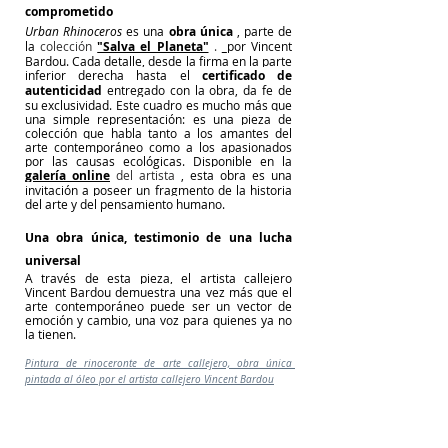
comprometido
Urban Rhinoceros
es una
obra única
, parte de 
la
 colección 
"Salva el Planeta"
 . 
por Vincent 
Bardou. Cada detalle, desde la firma en la parte 
inferior derecha hasta el
certificado de 
autenticidad
entregado con la obra, da fe de 
su exclusividad. Este cuadro es mucho más que 
una simple representación: es una pieza de 
colección que habla tanto a los amantes del 
arte contemporáneo como a los apasionados 
por las causas ecológicas. Disponible en la
galería online
 del artista 
, esta obra es una 
invitación a poseer un fragmento de la historia 
del arte y del pensamiento humano.
Una obra única, testimonio de una lucha 
universal
A través de esta pieza, el artista callejero 
Vincent Bardou demuestra una vez más que el 
arte contemporáneo puede ser un vector de 
emoción y cambio, una voz para quienes ya no 
la tienen.
Pintura de rinoceronte de arte callejero, obra única 
pintada al óleo por el artista callejero Vincent Bardou