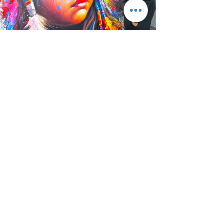
Contáctanos: Un equipo a tu
servicio, 24/7
Además de sus colecciones existentes, Vincent
Bardou ofrece a los coleccionistas la
oportunidad de encargar obras a medida,
creadas según sus expectativas y su universo
estético. Este enfoque personalizado garantiza
la adquisición de una pieza única, diseñada
especialmente para el cliente y que incorpora
toda la maestría y el rigor artístico del artista.
La misión de Vincent Bardou va más allá de la
simple creación estética: cuestiona el lugar del
arte en nuestra sociedad, los vínculos entre la
memoria colectiva y la cultura popular, pero