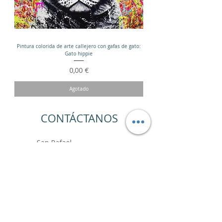
Pintura colorida de arte callejero con gafas de gato:
Gato hippie
Precio
0,00 €
Agotado
CONTÁCTANOS
San Rafael
París
+33 6.99.89.88.64
contact@vincentbardoushop.com