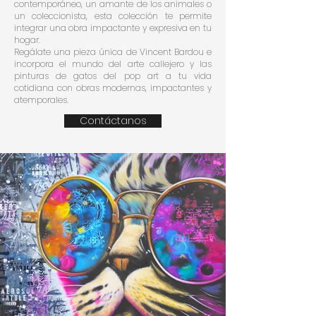
contemporáneo, un amante de los animales o
un coleccionista, esta colección te permite
integrar una obra impactante y expresiva en tu
hogar.
Regálate una pieza única de Vincent Bardou e
incorpora el mundo del arte callejero y las
pinturas de gatos del pop art a tu vida
cotidiana con obras modernas, impactantes y
atemporales.
Contáctanos