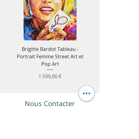
Brigitte Bardot Tableau -
Tableau Ayrton S
Portrait Femme Street Art et
Formule 1 - Décora
Pop Art
murale F1 & voitur
Prix
1 599,00 €
Nous Contacter
Saint-Raphael
Paris