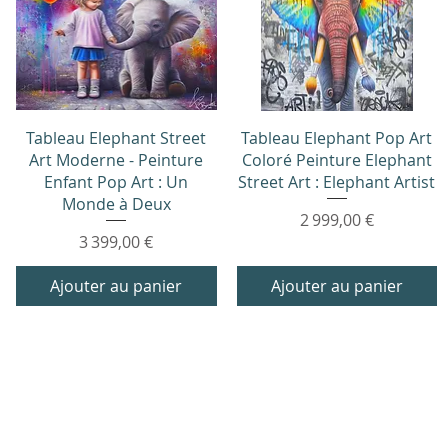
Aperçu rapide
Aperçu rapide
Tableau Elephant Street
Tableau Elephant Pop Art
Art Moderne - Peinture
Coloré Peinture Elephant
Enfant Pop Art : Un
Street Art : Elephant Artist
Monde à Deux
Prix
2 999,00 €
Prix
3 399,00 €
Ajouter au panier
Ajouter au panier