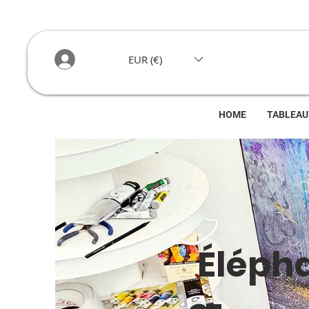
EUR (€)
HOME
TABLEAU
Élépha