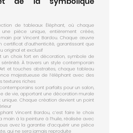
et de la symbolique
ection de tableaux Éléphant, où chaque
 une pièce unique, entièrement créée,
a main par Vincent Bardou. Chaque œuvre
ertificat d’authenticité, garantissant que
original et exclusif
t un choix fort en décoration, symbole de
sérénité. À travers un style contemporain
 Art et touches abstraites, chaque tableau
ence majestueuse de l’éléphant avec des
s textures riches
contemporains sont parfaits pour un salon,
e de vie, apportant une décoration murale
 unique. Chaque création devient un point
érieur
phant Vincent Bardou, c’est faire le choix
 main à la peinture à l’huile, réalisée avec
ous avez la garantie d’acquérir une pièce
iste, qui ne sera jamais reproduite