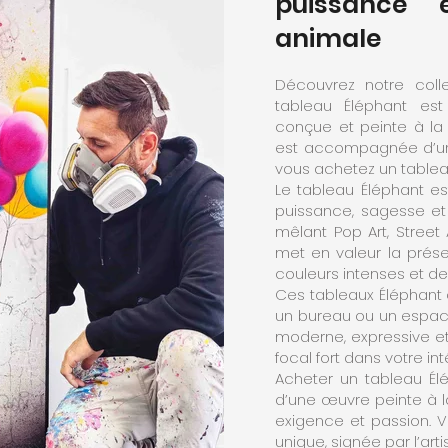
puissance 
animale
Découvrez notre coll
tableau Éléphant est
conçue et peinte à l
est accompagnée d’un c
vous achetez un tableau 
Le tableau Éléphant es
puissance, sagesse et 
mêlant Pop Art, Street
met en valeur la prés
couleurs intenses et de
Ces tableaux Éléphant 
un bureau ou un espac
moderne, expressive et
focal fort dans votre int
Acheter un tableau Élé
d’une œuvre peinte à la
exigence et passion. V
unique, signée par l’art