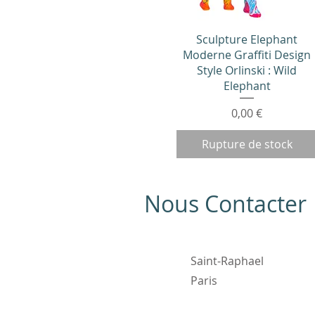
Aperçu rapide
Sculpture Elephant
Moderne Graffiti Design
Style Orlinski : Wild
Elephant
Prix
0,00 €
Rupture de stock
Nous Contacter
Saint-Raphael
Paris