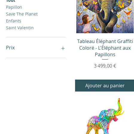
Tout
Papillon
Save The Planet
Enfants
Saint Valentin
Aperçu rapide
Tableau Éléphant Graffiti
Prix
Coloré - L'Éléphant aux
Papillons
0 €
3 499 €
Prix
3 499,00 €
Ajouter au panier