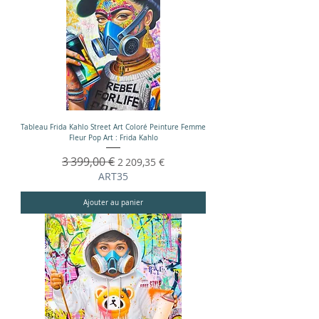
Tableau Frida Kahlo Street Art Coloré Peinture Femme
Fleur Pop Art : Frida Kahlo
Prix original
3 399,00 €
Prix promotionnel
2 209,35 €
ART35
Ajouter au panier