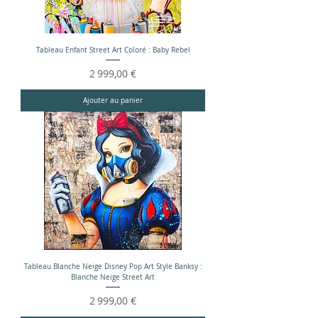
Tableau Enfant Street Art Coloré : Baby Rebel
Prix
2 999,00 €
Ajouter au panier
Tableau Blanche Neige Disney Pop Art Style Banksy :
Blanche Neige Street Art
Prix
2 999,00 €