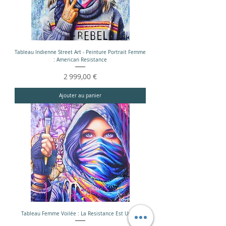
Tableau Indienne Street Art - Peinture Portrait Femme
: American Resistance
Prix
2 999,00 €
Ajouter au panier
Tableau Femme Voilée : La Resistance Est Un Art