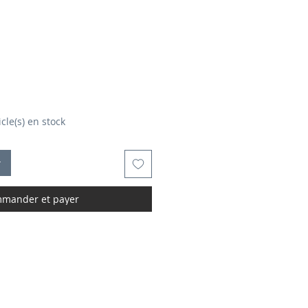
rix
icle(s) en stock
r
mander et payer