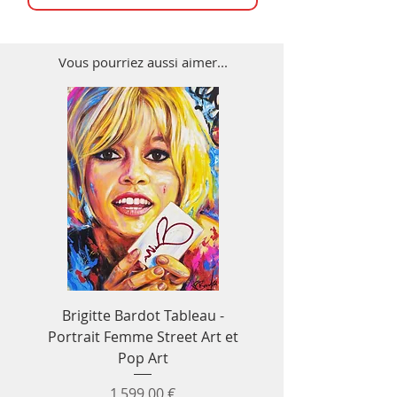
Vous pourriez aussi aimer...
Brigitte Bardot Tableau -
Tableau Ayrton S
Portrait Femme Street Art et
Formule 1 - Décora
Pop Art
murale F1 & voitur
Prix
1 599,00 €