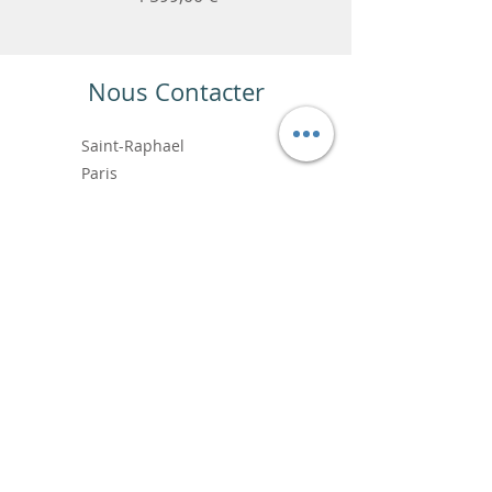
Nous Contacter
Saint-Raphael
Paris
+33 6.99.89.88.64
contact@vincentbardoushop.com
Prénom
Nom de famille