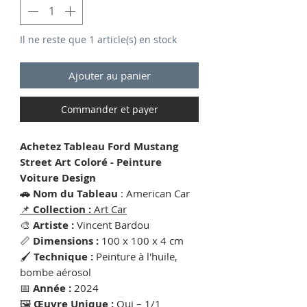
Il ne reste que 1 article(s) en stock
Ajouter au panier
Commander et payer
Achetez Tableau Ford Mustang
Street Art Coloré - Peinture
Voiture Design
🚗 Nom du Tableau
: American Car
📌
Collection :
Art Car
🎨
Artiste :
Vincent Bardou
📏
Dimensions :
100 x 100 x 4 cm
🖌
Technique :
Peinture à l'huile,
bombe aérosol
📅
Année :
2024
🖼
Œuvre Unique :
Oui – 1/1