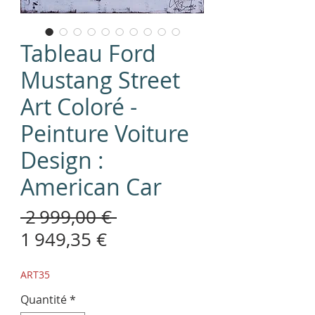
Tableau Ford
Mustang Street
Art Coloré -
Peinture Voiture
Design :
American Car
Prix
 2 999,00 € 
Prix
original
1 949,35 €
promotionnel
ART35
Quantité
*