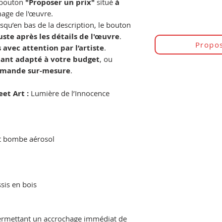
e bouton
"Proposer un prix"
situé
à
image de l'œuvre.
jusqu’en bas de la description, le bouton
uste après les détails de l'œuvre
.
Propos
 avec attention par l’artiste
.
ant adapté à votre budget
, ou
mande sur-mesure
.
et Art :
Lumière de l’Innocence
et bombe aérosol
sis en bois
permettant un accrochage immédiat de