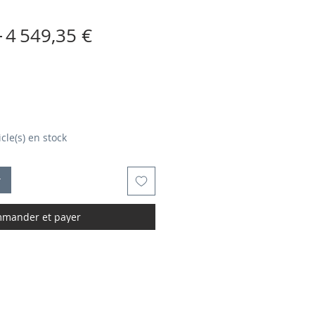
Prix
Prix
 
4 549,35 €
original
promotionnel
icle(s) en stock
r
mander et payer