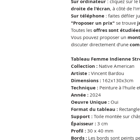
Sur ordinateur
: cliquez sur l
droite de l'écran
, à côté de l'
Sur téléphone
: faites défiler 
"Proposer un prix"
se trouve
j
Toutes les
offres sont étudiées
Vous pouvez proposer un
mont
discuter directement d’une
com
Tableau Femme Indienne Stre
Collection :
Native American
Artiste :
Vincent Bardou
Dimensions :
162x130x3cm
Technique :
Peinture à l'huile 
Année :
2024
Oeuvre Unique :
Oui
Format du tableau :
Rectangle
Support :
Toile montée sur châs
Épaisseur :
3 cm
Profil :
30 x 40 mm
Bords :
Les bords sont peints 