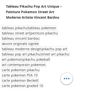
Tableau Pikachu Pop Art Unique – 
Peinture Pokemon Street Art 
Moderne Artiste Vincent Bardou
tableau pikachu
tableau pokemon
tableau street art
peinture pikachu
tableau vincent bardou
œuvre originale signée
tableau moderne design
pikachu pop art
tableau pop art pikachu
street art pikachu
art pokemon
pikachu pokeball
art contemporain pokemon
carte pokemon pikachu
carte pokemon PSA 10
carte pokemon Beckett
carte pokemon graded 10
pokemon tcg grading psa beckett
art geek collection
décoration murale pop art
déco murale design intérieur
déco chambre enfant pokemon