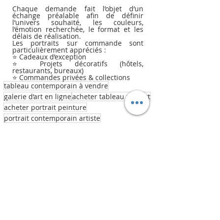
Chaque demande fait l’objet d’un 
échange préalable afin de définir 
l’univers souhaité, les couleurs, 
l’émotion recherchée, le format et les 
délais de réalisation.
Les portraits sur commande sont 
particulièrement appréciés :
⭐ Cadeaux d’exception
⭐ Projets décoratifs (hôtels, 
restaurants, bureaux)
⭐ Commandes privées & collections
tableau contemporain à vendre
galerie d’art en ligne
acheter tableau pop art
acheter portrait peinture
portrait contemporain artiste
tableau portrait original
acheter tableau portrait France
portrait pop art
portrait street art
portrait décor mural
peinture portrait moderne
portrait artiste français
portrait peinture moderne
galerie d’art en ligne portrait
portrait street art contemporain