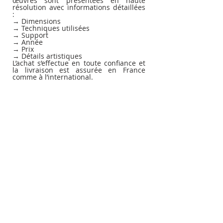
œuvres sont présentées en haute 
résolution avec informations détaillées 
:
→ Dimensions
→ Techniques utilisées
→ Support
→ Année
→ Prix
→ Détails artistiques
L’achat s’effectue en toute confiance et 
la livraison est assurée en France 
comme à l’international.