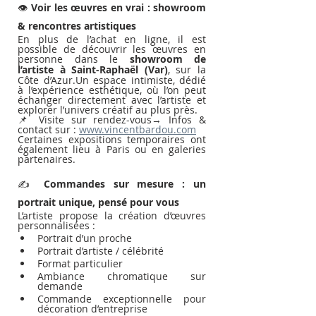
👁️ 
Voir les œuvres en vrai : showroom 
& rencontres artistiques
En plus de l’achat en ligne, il est 
possible de découvrir les œuvres en 
personne dans le 
showroom de 
l’artiste à Saint-Raphaël (Var)
, sur la 
Côte d’Azur.Un espace intimiste, dédié 
à l’expérience esthétique, où l’on peut 
échanger directement avec l’artiste et 
explorer l’univers créatif au plus près.
📌 Visite sur rendez-vous→ Infos & 
contact sur : 
www.vincentbardou.com
Certaines expositions temporaires ont 
également lieu à Paris ou en galeries 
partenaires.
✍️ 
Commandes sur mesure : un 
portrait unique, pensé pour vous
L’artiste propose la création d’œuvres 
personnalisées :
Portrait d’un proche
Portrait d’artiste / célébrité
Format particulier
Ambiance chromatique sur 
demande
Commande exceptionnelle pour 
décoration d’entreprise