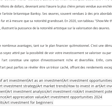
llions de dollars, devenant ainsi l'œuvre la plus chère jamais vendue aux enchè
 l’artiste britannique Banksy. Ses œuvres, souvent vendues à des prix abordabl
u fur et à mesure que sa notoriété grandissait. En 2020, son tableau "Show Me t
s, illustrant la puissance de la notoriété artistique sur la valorisation des œuvres.
de nombreux avantages, tant sur le plan financier qu'émotionnel. C'est une démar
us soyez attiré par la possibilité de voir votre investissement se valoriser ou par 
 l'art constitue une option d'investissement riche et diversifiée. Enfin, c
'art peut parfois se révéler être un trésor caché, offrant des rendements excep
of art investment
Art as an investment
Art investment opportunities
rt investment strategy
Art market trends
How to invest in art
Art in
ment
Art investment analysis
Art investment risk
Art investment pote
ance
Art appreciation value
Art investment opportunities 2024
its
Art investment for beginners