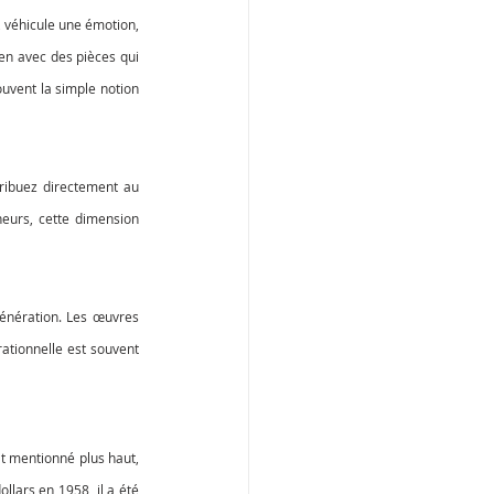
, véhicule une émotion, 
en avec des pièces qui 
uvent la simple notion 
tribuez directement au 
eurs, cette dimension 
énération. Les œuvres 
ationnelle est souvent 
t mentionné plus haut, 
lars en 1958, il a été 