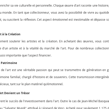
i enrichir sa vie culturelle et personnelle. Chaque œuvre d'art raconte une histoire
u monde. En tant que collectionneur, vous avez la possibilité de vivre au quotidi
, ou suscitent la réflexion. Cet aspect émotionnel est inestimable et dépasse so
t à la Création
alement soutenir les artistes et la création. En achetant des œuvres, vous con
 d'un artiste et à la vitalité du marché de l'art. Pour de nombreux collectionn
aussi importante que l'aspect financier.
t Patrimoine
 de l'art est une véritable passion qui peut se transmettre de génération en g
imoine familial, chargé d'histoire et de souvenirs. Cette transmission intergénér
ieux, tant sur le plan matériel qu'émotionnel.
Art Devient un Trésor
nt le succès de l'investissement dans l'art. Outre le cas de Jean-Michel Basquia
eau "Salvator Mundi" attribué à Léonard de Vinci. Acheté pour seulement 1 175 dol