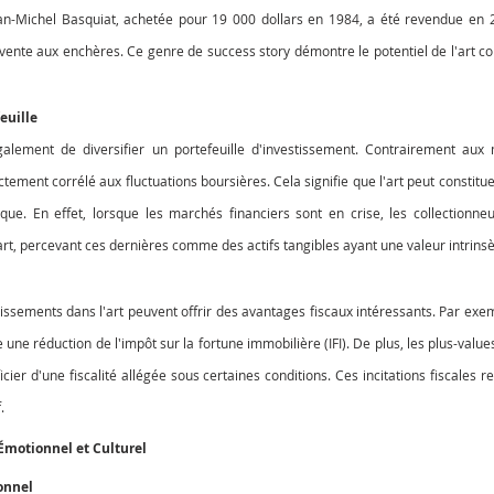
an-Michel Basquiat, achetée pour 19 000 dollars en 1984, a été revendue en 
e vente aux enchères. Ce genre de success story démontre le potentiel de l'art 
euille
galement de diversifier un portefeuille d'investissement. Contrairement aux m
ctement corrélé aux fluctuations boursières. Cela signifie que l'art peut constitu
ique. En effet, lorsque les marchés financiers sont en crise, les collectionneu
art, percevant ces dernières comme des actifs tangibles ayant une valeur intrins
issements dans l'art peuvent offrir des avantages fiscaux intéressants. Par exemp
une réduction de l'impôt sur la fortune immobilière (IFI). De plus, les plus-values
ier d'une fiscalité allégée sous certaines conditions. Ces incitations fiscales re
.
 Émotionnel et Culturel
onnel