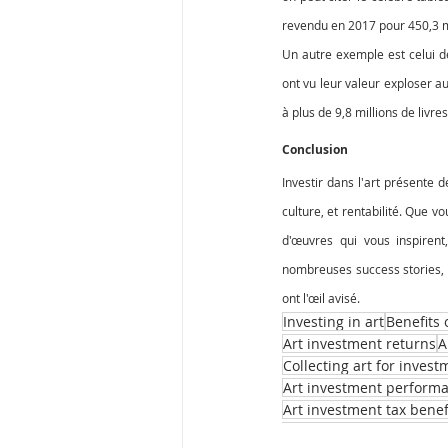
revendu en 2017 pour 450,3 mi
Un autre exemple est celui de
ont vu leur valeur exploser a
à plus de 9,8 millions de livre
Conclusion
Investir dans l'art présente 
culture, et rentabilité. Que vo
d'œuvres qui vous inspirent,
nombreuses success stories, l
ont l'œil avisé.
Investing in art
Benefits 
Art investment returns
A
Collecting art for invest
Art investment perform
Art investment tax benef