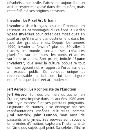
désobéissance civile. Fairey est aujourd'hui un 
artiste respecté, exposé dans des musées, mais 
reste fidèle à ses origines activistes.
Invader : Le Pixel Art Urbain
Invader
, artiste français, a su se démarquer en 
utilisant les personnages du célèbre jeu vidéo 
Space Invaders
 pour créer des mosaïques en 
pixel art qu'il installe clandestinement dans les 
rues des grandes villes. Depuis les années 
1990, Invader a "envahi" plus de 80 villes à 
travers le monde, semant ses créatures 
pixelisées sur les murs, les ponts et autres 
surfaces urbaines. Son projet, intitulé 
"Space 
Invaders"
, joue avec la culture populaire tout 
en interrogeant notre rapport à l'urbanisme et 
à l’espace public. Ce concept unique et 
reconnaissable a fait de lui une figure 
emblématique du street art moderne.
Jeff Aérosol : Le Pochoiriste de l'Émotion
Jeff Aérosol
, l’un des pionniers du pochoir en 
France, s’est imposé dans les années 1980 avec 
son style expressif et ses portraits poignants. 
Originaire de Nantes, il se distingue par ses 
représentations d’icônes culturelles comme 
Jimi Hendrix
, 
John Lennon
, mais aussi de 
passants anonymes. Ses œuvres sont souvent 
empreintes d'émotion, capturant l’instantanéité 
et l’âme des sujets qu’il peint. Sa célèbre 
flèche 