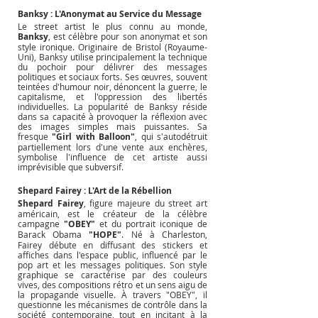
Banksy : L'Anonymat au Service du Message
Le street artist le plus connu au monde, 
Banksy
, est célèbre pour son anonymat et son 
style ironique. Originaire de Bristol (Royaume-
Uni), Banksy utilise principalement la technique 
du pochoir pour délivrer des messages 
politiques et sociaux forts. Ses œuvres, souvent 
teintées d'humour noir, dénoncent la guerre, le 
capitalisme, et l'oppression des libertés 
individuelles. La popularité de Banksy réside 
dans sa capacité à provoquer la réflexion avec 
des images simples mais puissantes. Sa 
fresque 
"Girl with Balloon"
, qui s'autodétruit 
partiellement lors d'une vente aux enchères, 
symbolise l'influence de cet artiste aussi 
imprévisible que subversif.
Shepard Fairey : L'Art de la Rébellion
Shepard Fairey
, figure majeure du street art 
américain, est le créateur de la célèbre 
campagne 
"OBEY"
 et du portrait iconique de 
Barack Obama 
"HOPE"
. Né à Charleston, 
Fairey débute en diffusant des stickers et 
affiches dans l'espace public, influencé par le 
pop art et les messages politiques. Son style 
graphique se caractérise par des couleurs 
vives, des compositions rétro et un sens aigu de 
la propagande visuelle. À travers "OBEY", il 
questionne les mécanismes de contrôle dans la 
société contemporaine, tout en incitant à la 