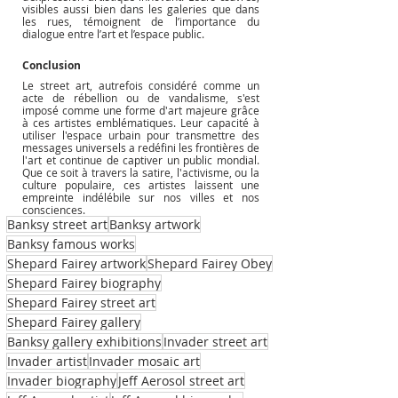
visibles aussi bien dans les galeries que dans 
les rues, témoignent de l’importance du 
dialogue entre l’art et l’espace public.
Conclusion
Le street art, autrefois considéré comme un 
acte de rébellion ou de vandalisme, s'est 
imposé comme une forme d'art majeure grâce 
à ces artistes emblématiques. Leur capacité à 
utiliser l'espace urbain pour transmettre des 
messages universels a redéfini les frontières de 
l'art et continue de captiver un public mondial. 
Que ce soit à travers la satire, l'activisme, ou la 
culture populaire, ces artistes laissent une 
empreinte indélébile sur nos villes et nos 
consciences.
Banksy street art
Banksy artwork
Banksy famous works
Shepard Fairey artwork
Shepard Fairey Obey
Shepard Fairey biography
Shepard Fairey street art
Shepard Fairey gallery
Banksy gallery exhibitions
Invader street art
Invader artist
Invader mosaic art
Invader biography
Jeff Aerosol street art