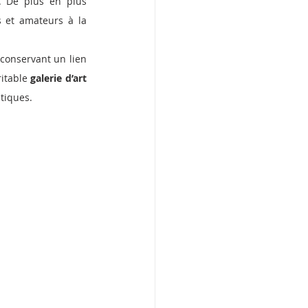
. De plus en plus 
s et amateurs à la 
 conservant un lien 
ritable 
galerie d’art 
tiques.