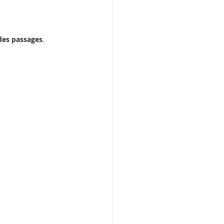
 des passages
.