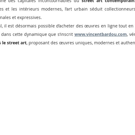
’une des capitales incontournables du 
street art contemporain
s et les intérieurs modernes, l’art urbain séduit collectionneur
nales et expressives.
al, il est désormais possible d’acheter des œuvres en ligne tout en
est dans cette dynamique que s’inscrit 
www.vincentbardou.com
, vé
 le street art
, proposant des œuvres uniques, modernes et authen