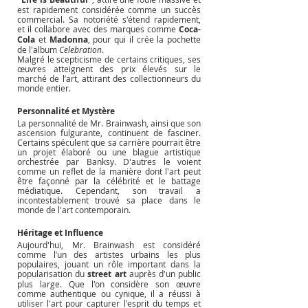
est rapidement considérée comme un succès 
commercial. Sa notoriété s'étend rapidement, 
et il collabore avec des marques comme 
Coca-
Cola
 et 
Madonna
, pour qui il crée la pochette 
de l'album 
Celebration
.
Malgré le scepticisme de certains critiques, ses 
œuvres atteignent des prix élevés sur le 
marché de l’art, attirant des collectionneurs du 
monde entier.
Personnalité et Mystère
La personnalité de Mr. Brainwash, ainsi que son 
ascension fulgurante, continuent de fasciner. 
Certains spéculent que sa carrière pourrait être 
un projet élaboré ou une blague artistique 
orchestrée par Banksy. D'autres le voient 
comme un reflet de la manière dont l'art peut 
être façonné par la célébrité et le battage 
médiatique. Cependant, son travail a 
incontestablement trouvé sa place dans le 
monde de l'art contemporain.
Héritage et Influence
Aujourd'hui, Mr. Brainwash est considéré 
comme l’un des artistes urbains les plus 
populaires, jouant un rôle important dans la 
popularisation du 
street art
 auprès d'un public 
plus large. Que l'on considère son œuvre 
comme authentique ou cynique, il a réussi à 
utiliser l'art pour capturer l'esprit du temps et 