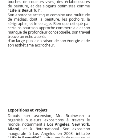
touches de couleurs vives, des éclaboussures 
de peinture, et des slogans optimistes comme 
"Life is Beautiful"
.
Son approche artistique combine une multitude 
de médias, dont la peinture, les pochoirs, la 
sérigraphie, et le collage. Bien que critiqué par 
certains pour son approche commerciale et son 
manque de profondeur conceptuelle, son travail 
trouve un écho auprès 
d'un large public en raison de son énergie et de 
son esthétisme accrocheur.
Expositions et Projets
Depuis son ascension, Mr. Brainwash a 
organisé plusieurs expositions à travers le 
monde, notamment à 
Los Angeles
, 
New York
, 
Miami
, et à l’international. Son exposition 
inaugurale à Los Angeles en 2008, intitulée 
"Life is Beautiful"
, attire une foule massive et 