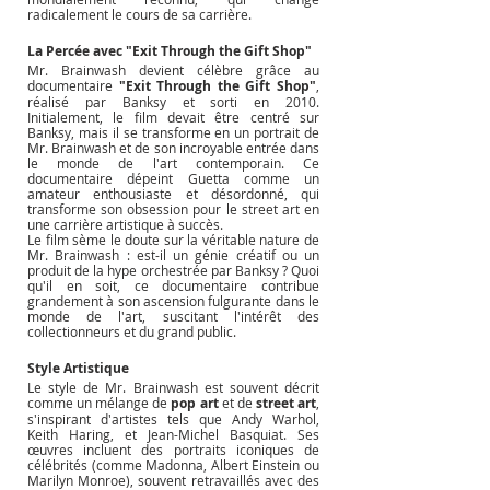
radicalement le cours de sa carrière.
La Percée avec "Exit Through the Gift Shop"
Mr. Brainwash devient célèbre grâce au 
documentaire 
"Exit Through the Gift Shop"
, 
réalisé par Banksy et sorti en 2010. 
Initialement, le film devait être centré sur 
Banksy, mais il se transforme en un portrait de 
Mr. Brainwash et de son incroyable entrée dans 
le monde de l'art contemporain. Ce 
documentaire dépeint Guetta comme un 
amateur enthousiaste et désordonné, qui 
transforme son obsession pour le street art en 
une carrière artistique à succès.
Le film sème le doute sur la véritable nature de 
Mr. Brainwash : est-il un génie créatif ou un 
produit de la hype orchestrée par Banksy ? Quoi 
qu'il en soit, ce documentaire contribue 
grandement à son ascension fulgurante dans le 
monde de l'art, suscitant l'intérêt des 
collectionneurs et du grand public.
Style Artistique
Le style de Mr. Brainwash est souvent décrit 
comme un mélange de 
pop art
 et de 
street art
, 
s'inspirant d'artistes tels que Andy Warhol, 
Keith Haring, et Jean-Michel Basquiat. Ses 
œuvres incluent des portraits iconiques de 
célébrités (comme Madonna, Albert Einstein ou 
Marilyn Monroe), souvent retravaillés avec des 