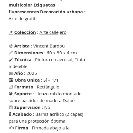
multicolor Etiquetas
fluorescentes Decoración urbana
:
Arte de grafiti
📌
Colección
:
Arte callejero
🎨
Artista
: Vincent Bardou
📏
Dimensiones
: 60 x 80 x 4 cm
🖌
Técnica
: Pintura en aerosol, Tinta
indeleble
📅
Año
: 2025
🖼
Obra Única
: Sí – 1/1
📐
Formato
: Rectángulo
🛠
Soporte
: Lienzo mixto montado
sobre bastidor de madera Dalbe
🔳
Supervisión
: No
🔒
Acabado
: Barniz acrílico (2 capas)
para una protección óptima
✍️
Firma
: Firmada abajo a la