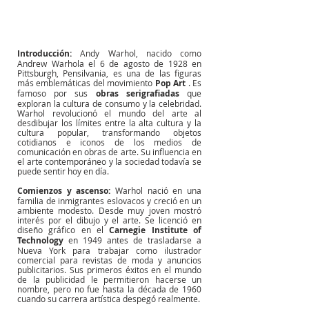
Introducción:
Andy Warhol, nacido como 
Andrew Warhola el 6 de agosto de 1928 en 
Pittsburgh, Pensilvania, es una de las figuras 
más emblemáticas del
 movimiento 
Pop Art
. Es 
famoso por sus
obras serigrafiadas
que 
exploran la cultura de consumo y la celebridad. 
Warhol revolucionó el mundo del arte al 
desdibujar los límites entre la alta cultura y la 
cultura popular, transformando objetos 
cotidianos e iconos de los medios de 
comunicación en obras de arte. Su influencia en 
el arte contemporáneo y la sociedad todavía se 
puede sentir hoy en día.
Comienzos y ascenso:
Warhol nació en una 
familia de inmigrantes eslovacos y creció en un 
ambiente modesto. Desde muy joven mostró 
interés por el dibujo y el arte. Se licenció en 
diseño gráfico en el
Carnegie Institute of 
Technology
 en 1949 
antes de trasladarse a 
Nueva York para trabajar como ilustrador 
comercial para revistas de moda y anuncios 
publicitarios. Sus primeros éxitos en el mundo 
de la publicidad le permitieron hacerse un 
nombre, pero no fue hasta la década de 1960 
cuando su carrera artística despegó realmente.