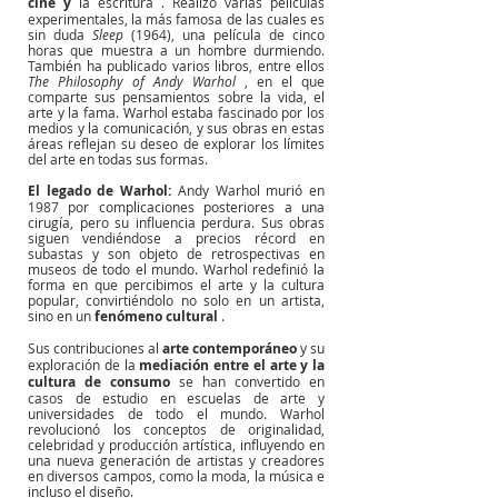
cine
y
la escritura
. Realizó varias películas 
experimentales, la más famosa de las cuales es 
sin duda
Sleep
(1964), una película de cinco 
horas que muestra a un hombre durmiendo. 
También ha publicado varios libros, entre ellos
The Philosophy of Andy Warhol
, en el que 
comparte sus pensamientos sobre la vida, el 
arte y la fama. Warhol estaba fascinado por los 
medios y la comunicación, y sus obras en estas 
áreas reflejan su deseo de explorar los límites 
del arte en todas sus formas.
El legado de Warhol:
Andy Warhol murió en 
1987 por complicaciones posteriores a una 
cirugía, pero su influencia perdura. Sus obras 
siguen vendiéndose a precios récord en 
subastas y son objeto de retrospectivas en 
museos de todo el mundo. Warhol redefinió la 
forma en que percibimos el arte y la cultura 
popular, convirtiéndolo no solo en un artista, 
sino en un
fenómeno cultural
.
Sus contribuciones al
arte contemporáneo
y su 
exploración de la
mediación entre el arte y la 
cultura de consumo
se han convertido en 
casos de estudio en escuelas de arte y 
universidades de todo el mundo. Warhol 
revolucionó los conceptos de originalidad, 
celebridad y producción artística, influyendo en 
una nueva generación de artistas y creadores 
en diversos campos, como la moda, la música e 
incluso el diseño.