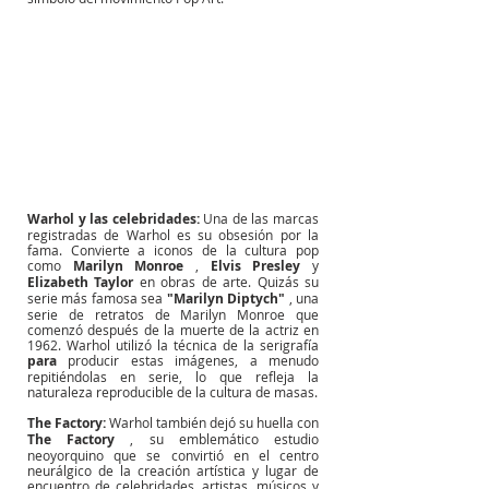
Warhol y las celebridades:
Una de las marcas 
registradas de Warhol es su obsesión por la 
fama. Convierte a iconos de la cultura pop 
como
Marilyn Monroe
,
Elvis Presley
y
Elizabeth Taylor
en obras de arte. Quizás su 
serie más famosa sea
"Marilyn Diptych"
, una 
serie de retratos de Marilyn Monroe que 
comenzó después de la muerte de la actriz en 
1962. Warhol utilizó la técnica de la serigrafía
para
producir estas imágenes, a menudo 
repitiéndolas en serie, lo que refleja la 
naturaleza reproducible de la cultura de masas.
The Factory:
Warhol también dejó su huella con
The Factory
, su emblemático estudio 
neoyorquino que se convirtió en el centro 
neurálgico de la creación artística y lugar de 
encuentro de celebridades, artistas, músicos y 