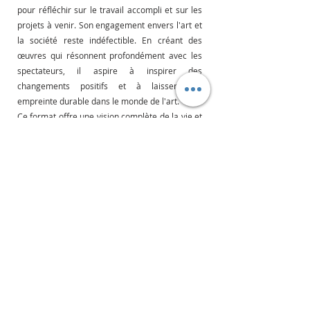
pour réfléchir sur le travail accompli et sur les 
projets à venir. Son engagement envers l'art et 
la société reste indéfectible. En créant des 
œuvres qui résonnent profondément avec les 
spectateurs, il aspire à inspirer des 
changements positifs et à laisser une 
empreinte durable dans le monde de l'art.
Ce format offre une vision complète de la vie et 
du travail de Vincent Bardou, tout en capturant 
l'essence de son processus créatif et de ses 
inspirations.
Recent Posts
See All