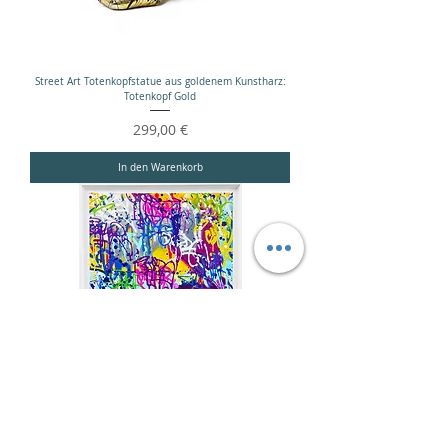
Street Art Totenkopfstatue aus goldenem Kunstharz:
Totenkopf Gold
Preis
299,00 €
In den Warenkorb
Banksy-Straßenkunst, Graffiti-Wanddekoration: Urbane
Kunst