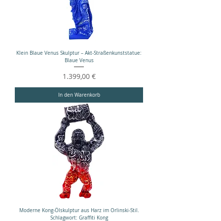
Klein Blaue Venus Skulptur – Akt-Straßenkunststatue:
Blaue Venus
Preis
1.399,00 €
In den Warenkorb
Moderne Kong-Ölskulptur aus Harz im Orlinski-Stil.
Schlagwort: Graffiti Kong