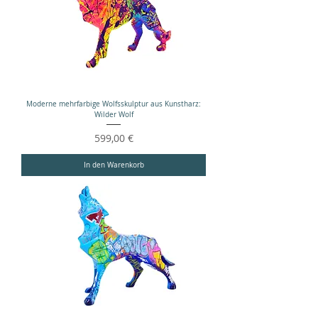
Moderne mehrfarbige Wolfsskulptur aus Kunstharz:
Wilder Wolf
Preis
599,00 €
In den Warenkorb