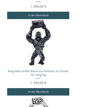
Preis
1.399,00 €
In den Warenkorb
Kong-Ölfass-Graffiti-Statue aus Kunstharz im Orlinski-
Stil: Kong-Tag
Preis
1.399,00 €
In den Warenkorb