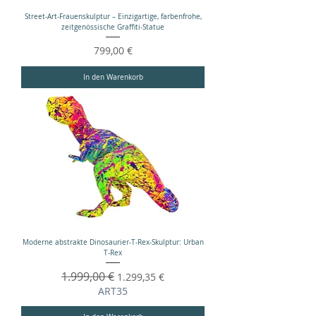
Street-Art-Frauenskulptur – Einzigartige, farbenfrohe,
zeitgenössische Graffiti-Statue
Preis
799,00 €
In den Warenkorb
Moderne abstrakte Dinosaurier-T-Rex-Skulptur: Urban
T-Rex
Standardpreis
1.999,00 €
Sale-Preis
1.299,35 €
ART35