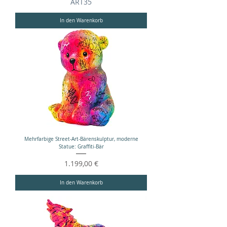
ART35
In den Warenkorb
Mehrfarbige Street-Art-Bärenskulptur, moderne
Statue: Graffiti-Bär
Preis
1.199,00 €
In den Warenkorb