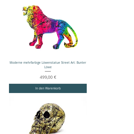
Moderne mehrfarbige Löwenstatue Street Art: Bunter
Löwe
Preis
499,00 €
In den Warenkorb