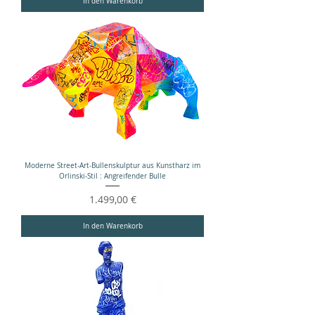
In den Warenkorb
Moderne Street-Art-Bullenskulptur aus Kunstharz im
Orlinski-Stil : Angreifender Bulle
Preis
1.499,00 €
In den Warenkorb