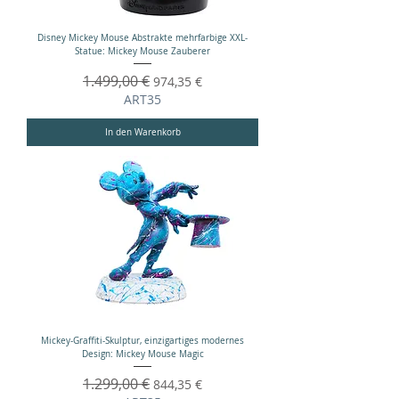
Disney Mickey Mouse Abstrakte mehrfarbige XXL-
Statue: Mickey Mouse Zauberer
Standardpreis
1.499,00 €
Sale-Preis
974,35 €
ART35
In den Warenkorb
Mickey-Graffiti-Skulptur, einzigartiges modernes
Design: Mickey Mouse Magic
Standardpreis
1.299,00 €
Sale-Preis
844,35 €