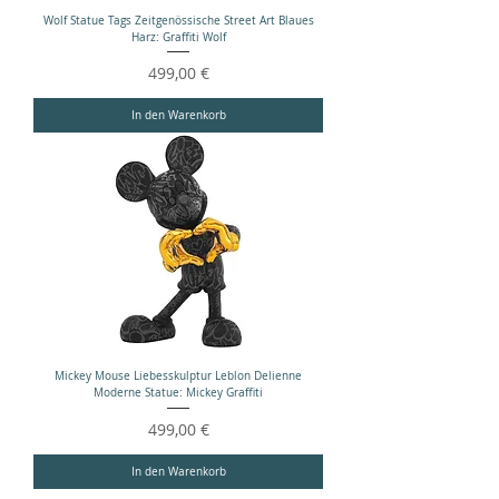
Wolf Statue Tags Zeitgenössische Street Art Blaues
Harz: Graffiti Wolf
Preis
499,00 €
In den Warenkorb
Mickey Mouse Liebesskulptur Leblon Delienne
Moderne Statue: Mickey Graffiti
Preis
499,00 €
In den Warenkorb