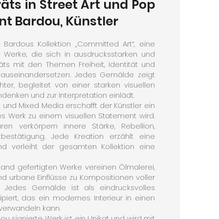
äts in Street Art und Pop
nt Bardou, Künstler
 Bardous Kollektion „Committed Art“, eine
r Werke, die sich in ausdrucksstarken und
äts mit den Themen Freiheit, Identität und
 auseinandersetzen. Jedes Gemälde zeigt
ter, begleitet von einer starken visuellen
denken und zur Interpretation einlädt.
t und Mixed Media erschafft der Künstler ein
s Werk zu einem visuellen Statement wird.
uren verkörpern innere Stärke, Rebellion,
stbestätigung. Jede Kreation erzählt eine
d verleiht der gesamten Kollektion eine
Hand gefertigten Werke vereinen Ölmalerei,
nd urbane Einflüsse zu Kompositionen voller
. Jedes Gemälde ist als eindrucksvolles
ipiert, das ein modernes Interieur in einen
verwandeln kann.
u signierte Werk ist ein Unikat und wird mit