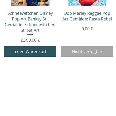
Schnellansicht
Schnellansicht
Schneewittchen Disney
Bob Marley Reggae Pop
Pop Art Banksy Stil
Art Gemälde: Rasta Rebel
Gemälde: Schneewittchen
Preis
0,00 €
Street Art
Preis
2.999,00 €
In den Warenkorb
Nicht verfügbar