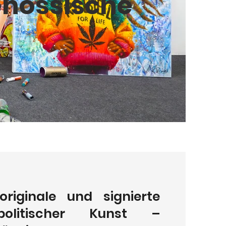
enössische
riginale und signierte
olitischer Kunst –