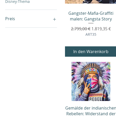
Disney-Thema
Schnellansicht
Gangster-Mafia-Graffiti
Preis
malen: Gangsta Story
Standardpreis
Sale-Preis
2.799,00 €
1.819,35 €
0 €
3.399 €
ART35
In den Warenkorb
Schnellansicht
Gemälde der indianische
Rebellen: Widerstand der