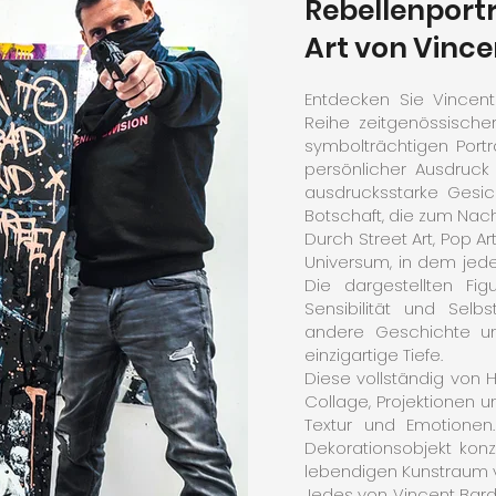
Rebellenportr
Art von Vince
Entdecken Sie Vincent
Reihe zeitgenössische
symbolträchtigen Portr
persönlicher Ausdruck
ausdrucksstarke Gesich
Botschaft, die zum Nach
Durch Street Art, Pop Ar
Universum, in dem jede
Die dargestellten Fig
Sensibilität und Selb
andere Geschichte un
einzigartige Tiefe.
Diese vollständig von 
Collage, Projektionen u
Textur und Emotionen
Dekorationsobjekt konz
lebendigen Kunstraum 
Jedes von Vincent Bardo