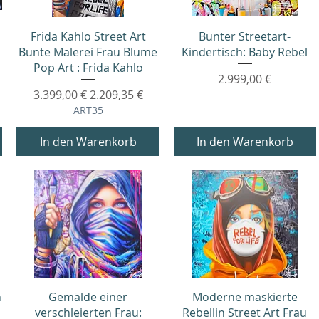
Schnellansicht
Schnellansicht
Frida Kahlo Street Art
Bunter Streetart-
Bunte Malerei Frau Blume
Kindertisch: Baby Rebel
Pop Art : Frida Kahlo
Preis
2.999,00 €
Standardpreis
Sale-Preis
3.399,00 €
2.209,35 €
ART35
In den Warenkorb
In den Warenkorb
Schnellansicht
Schnellansicht
n
Gemälde einer
Moderne maskierte
verschleierten Frau:
Rebellin Street Art Frau