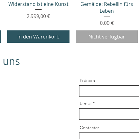
Widerstand ist eine Kunst
Gemälde: Rebellin fürs
Leben
Preis
2.999,00 €
Preis
0,00 €
In den Warenkorb
Nicht verfügbar
e uns
Prénom
E-mail
Contacter