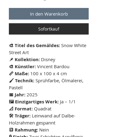
In den Warenkorb
Sofortkauf
🎨 Titel des Gemäldes:
Snow White
Street Art
📌 Kollektion:
Disney
🎨 Künstler:
Vincent Bardou
📏 Maße:
100 x 100 x 4 cm
🖌 Technik:
Sprühfarbe, Ölmalerei,
Pastell
📅 Jahr:
2025
🖼 Einzigartiges Werk:
Ja – 1/1
📐 Format:
Quadrat
🛠 Träger:
Leinwand auf Dalbe-
Holzrahmen gespannt
🔳 Rahmung:
Nein
🔒 Finish:
Zwei Schichten Acrylfirnis